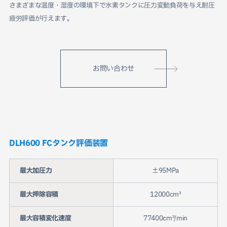
さまざまな温度・湿度の環境下で水素タンクに圧力変動負荷を与え耐圧
疲労評価が行えます｡
お問い合わせ
DLH600 FCタンク評価装置
最大加圧力
±95MPa
最大押除容積
12000cm³
最大容積変化速度
77400cm³/min