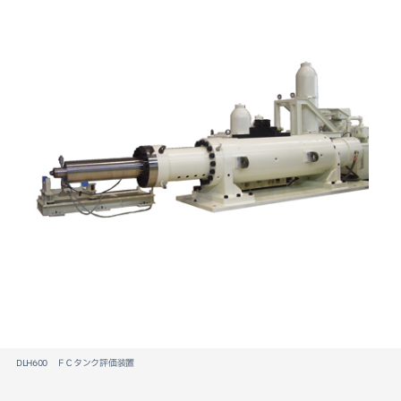
JP
EN
CN
DLH600 ＦＣタンク評価装置