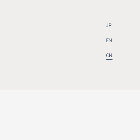
JP
EN
国制冷展 2022 延期通知
CN