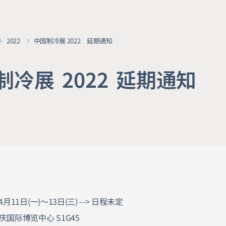
2022
中国制冷展 2022 延期通知
制
冷
展
2
0
2
2
延
期
通
知
中
4月11日(一)～13日(三) --> 日程未定
庆国际博览中心 S1G45